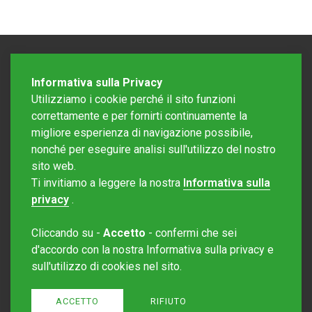
Informativa sulla Privacy
Utilizziamo i cookie perché il sito funzioni
correttamente e per fornirti continuamente la
migliore esperienza di navigazione possibile,
nonché per eseguire analisi sull'utilizzo del nostro
sito web.
Redazione Mattinonline
Ti invitiamo a leggere la nostra
Informativa sulla
Editore Rotostampa SA
redazione@mattinonline.ch
privacy
.
Normativa Privacy (GDPR)
Cliccando su -
Accetto
- confermi che sei
Sito creato da
Redesign
d'accordo con la nostra Informativa sulla privacy e
sull'utilizzo di cookies nel sito.
ACCETTO
RIFIUTO