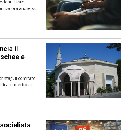
edenti l’asilo,
arriva ora anche sui
ncia il
oschee e
nntag, il comitato
tica in merito ai
 socialista