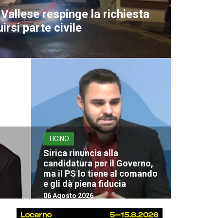
Vallese respinge la richiesta
uirsi parte civile
TICINO
Sirica rinuncia alla
candidatura per il Governo,
ma il PS lo tiene al comando
e gli dà piena fiducia
06 Agosto 2026