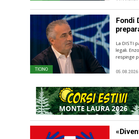
Fondi D
prepara
La DISTI pa
legali. Enz
respinge p
TICINO
05.08.2026
«Diven