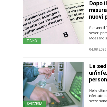
Dopo i
misura 
nuovi 
Per anni il
severi pri
Moesano se
TICINO
04.08.2026
La sede
un'infe
person
Nelle ulti
infettate d
sette sono 
SVIZZERA