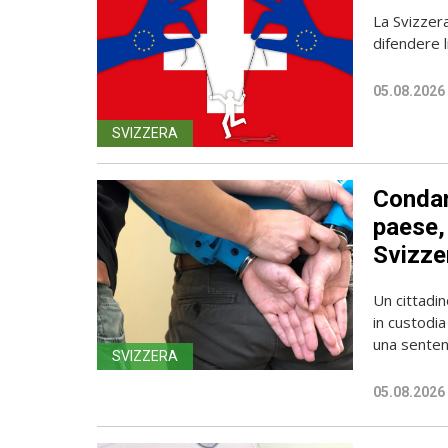
La Svizzer
difendere l
05.08.2026
SVIZZERA
Condan
paese, 
Svizze
Un cittadin
in custodia
una sentenz
SVIZZERA
05.08.2026