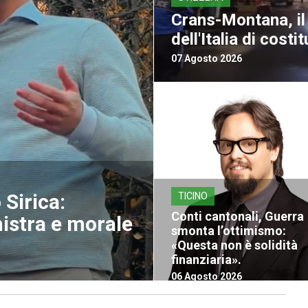
Crans-Montana, il 
dell'Italia di costit
07 Agosto 2026
Sirica:
TICINO
Conti cantonali, Guerra
nistra e morale
smonta l’ottimismo:
«Questa non è solidità
finanziaria».
06 Agosto 2026