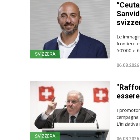
“Ceuta
Sanvido
svizze
Le immagin
frontiere e
50'000 e 60
SVIZZERA
06.08.2026
"Raffor
essere 
I promotori
campagna i
L'iniziativa 
SVIZZERA
06.08.2026