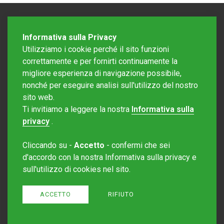
Informativa sulla Privacy
Utilizziamo i cookie perché il sito funzioni
correttamente e per fornirti continuamente la
migliore esperienza di navigazione possibile,
nonché per eseguire analisi sull'utilizzo del nostro
sito web.
Redazione Mattinonline
Ti invitiamo a leggere la nostra
Informativa sulla
Editore Rotostampa SA
redazione@mattinonline.ch
privacy
.
Normativa Privacy (GDPR)
Cliccando su -
Accetto
- confermi che sei
Sito creato da
Redesign
d'accordo con la nostra Informativa sulla privacy e
sull'utilizzo di cookies nel sito.
ACCETTO
RIFIUTO