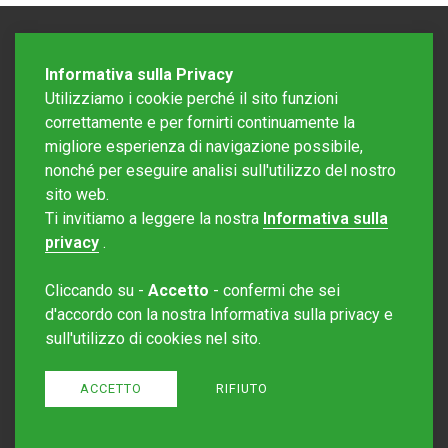
Informativa sulla Privacy
Utilizziamo i cookie perché il sito funzioni
correttamente e per fornirti continuamente la
migliore esperienza di navigazione possibile,
nonché per eseguire analisi sull'utilizzo del nostro
sito web.
Redazione Mattinonline
Ti invitiamo a leggere la nostra
Informativa sulla
Editore Rotostampa SA
redazione@mattinonline.ch
privacy
.
Normativa Privacy (GDPR)
Cliccando su -
Accetto
- confermi che sei
Sito creato da
Redesign
d'accordo con la nostra Informativa sulla privacy e
sull'utilizzo di cookies nel sito.
ACCETTO
RIFIUTO