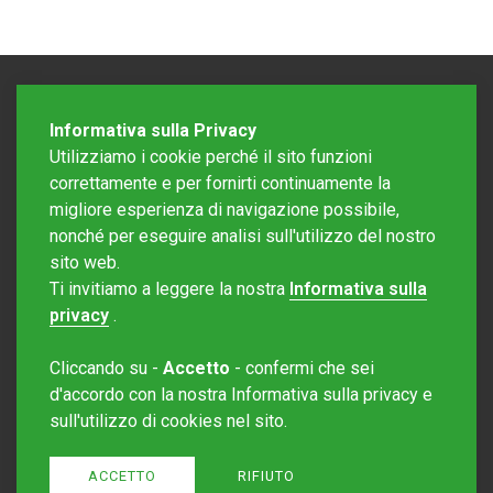
Informativa sulla Privacy
Utilizziamo i cookie perché il sito funzioni
correttamente e per fornirti continuamente la
migliore esperienza di navigazione possibile,
nonché per eseguire analisi sull'utilizzo del nostro
sito web.
Redazione Mattinonline
Ti invitiamo a leggere la nostra
Informativa sulla
Editore Rotostampa SA
redazione@mattinonline.ch
privacy
.
Normativa Privacy (GDPR)
Cliccando su -
Accetto
- confermi che sei
Sito creato da
Redesign
d'accordo con la nostra Informativa sulla privacy e
sull'utilizzo di cookies nel sito.
ACCETTO
RIFIUTO