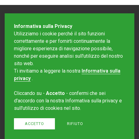
Informativa sulla Privacy
Utilizziamo i cookie perché il sito funzioni
correttamente e per fornirti continuamente la
migliore esperienza di navigazione possibile,
nonché per eseguire analisi sull'utilizzo del nostro
sito web.
Redazione Mattinonline
Ti invitiamo a leggere la nostra
Informativa sulla
Editore Rotostampa SA
redazione@mattinonline.ch
privacy
.
Normativa Privacy (GDPR)
Cliccando su -
Accetto
- confermi che sei
Sito creato da
Redesign
d'accordo con la nostra Informativa sulla privacy e
sull'utilizzo di cookies nel sito.
ACCETTO
RIFIUTO