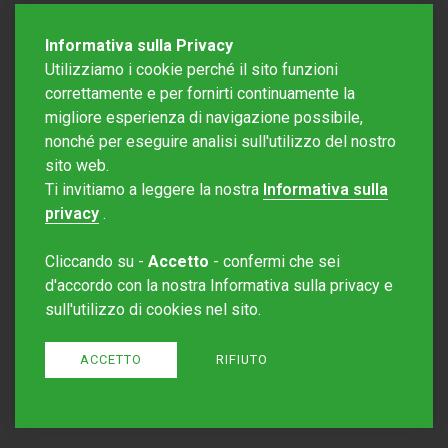
Informativa sulla Privacy
Utilizziamo i cookie perché il sito funzioni
correttamente e per fornirti continuamente la
migliore esperienza di navigazione possibile,
nonché per eseguire analisi sull'utilizzo del nostro
sito web.
Redazione Mattinonline
Ti invitiamo a leggere la nostra
Informativa sulla
Editore Rotostampa SA
redazione@mattinonline.ch
privacy
.
Normativa Privacy (GDPR)
Cliccando su -
Accetto
- confermi che sei
Sito creato da
Redesign
d'accordo con la nostra Informativa sulla privacy e
sull'utilizzo di cookies nel sito.
ACCETTO
RIFIUTO