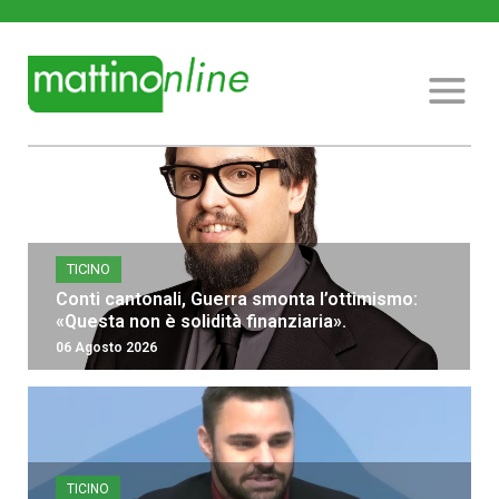
TICINO
Conti cantonali, Guerra smonta l’ottimismo:
«Questa non è solidità finanziaria».
06 Agosto 2026
TICINO