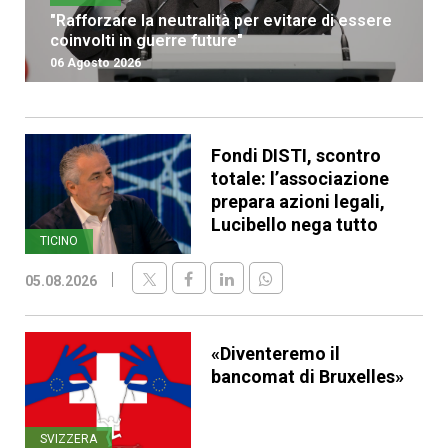
"Rafforzare la neutralità per evitare di essere
coinvolti in guerre future"
06 Agosto 2026
Fondi DISTI, scontro
totale: l’associazione
prepara azioni legali,
Lucibello nega tutto
TICINO
05.08.2026
«Diventeremo il
bancomat di Bruxelles»
SVIZZERA