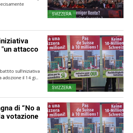
 decisamente
SVIZZERA
iniziativa
, "un attacco
attito sull'iniziativa
 adozione il 14 gi...
SVIZZERA
gna di “No a
 la votazione