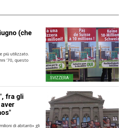
giugno (che
più utilizzato.
nni '70, questo
SVIZZERA
, fra gli
 aver
aos"
lioni di abitanti» gli