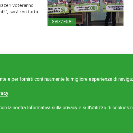
vizzeri voteranno
nti!", sarà con tutta
SVIZZERA
ente e per fornirti continuamente la migliore esperienza di navig
vacy
.
e Mattinonline
n la nostra Informativa sulla privacy e sull'utilizzo di cookies ne
Rotostampa SA
@mattinonline.ch
 Privacy (GDPR)