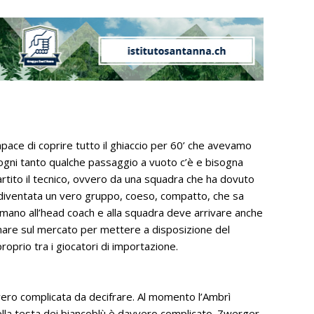
pace di coprire tutto il ghiaccio per 60’ che avevamo
, ogni tanto qualche passaggio a vuoto c’è e bisogna
rtito il tecnico, ovvero da una squadra che ha dovuto
è diventata un vero gruppo, coeso, compatto, che sa
a mano all’head coach e alla squadra deve arrivare anche
rnare sul mercato per mettere a disposizione del
proprio tra i giocatori di importazione.
vvero complicata da decifrare. Al momento l’Ambrì
ella testa dei biancoblù è davvero complicato. Zwerger