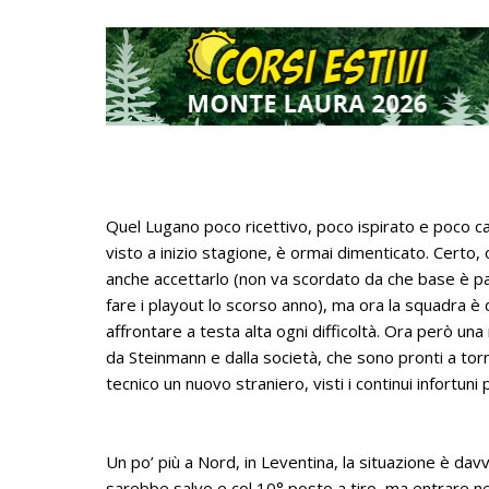
Quel Lugano poco ricettivo, poco ispirato e poco ca
visto a inizio stagione, è ormai dimenticato. Certo
anche accettarlo (non va scordato da che base è pa
fare i playout lo scorso anno), ma ora la squadra 
affrontare a testa alta ogni difficoltà. Ora però un
da Steinmann e dalla società, che sono pronti a to
tecnico un nuovo straniero, visti i continui infortuni 
Un po’ più a Nord, in Leventina, la situazione è da
sarebbe salvo e col 10° posto a tiro, ma entrare n