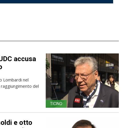
l’UDC accusa
o
po Lombardi nel
l raggiungimento del
TICINO
oldi e otto