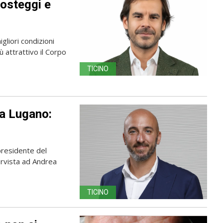
posteggi e
gliori condizioni
 attrattivo il Corpo
TICINO
 a Lugano:
presidente del
ervista ad Andrea
TICINO