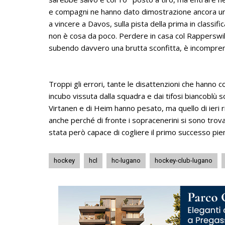
e compagni ne hanno dato dimostrazione ancora un
a vincere a Davos, sulla pista della prima in classi
non è cosa da poco. Perdere in casa col Rapperswi
subendo davvero una brutta sconfitta, è incomprens
Troppi gli errori, tante le disattenzioni che hanno
incubo vissuta dalla squadra e dai tifosi biancoblù 
Virtanen e di Heim hanno pesato, ma quello di ieri r
anche perché di fronte i sopracenerini si sono trova
stata però capace di cogliere il primo successo pien
hockey
hcl
hc-lugano
hockey-club-lugano