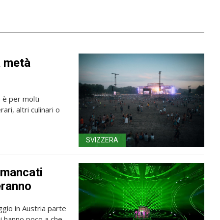
a metà
e è per molti
ri, altri culinari o
SVIZZERA
e mancati
peranno
gio in Austria parte
oni hanno poco a che