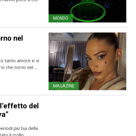
MONDO
orno nel
to tanto amore e vi
i che torno nel ...
MAGAZINE
l’effetto del
va”
iodi più bui della
to il crollo ...