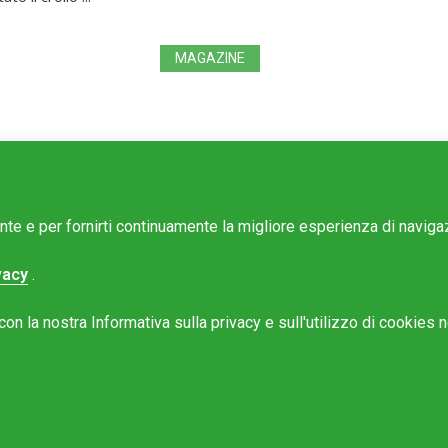
MAGAZINE
ente e per fornirti continuamente la migliore esperienza di navig
vacy
.
e Mattinonline
n la nostra Informativa sulla privacy e sull'utilizzo di cookies ne
Rotostampa SA
@mattinonline.ch
 Privacy (GDPR)
to da
Redesign