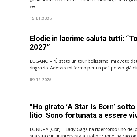
ve...
15.01.2026
Elodie in lacrime saluta tutti: “T
2027”
LUGANO – “È stato un tour bellissimo, mi avete da
ringrazio. Adesso mi fermo per un po’, posso già dirv
09.12.2025
“Ho girato ‘A Star Is Born’ sotto 
litio. Sono fortunata a essere vi
LONDRA (Gbr) – Lady Gaga ha ripercorso uno dei per
sua vita e in un’intervista a ‘Rolling Stone’ ha racconta