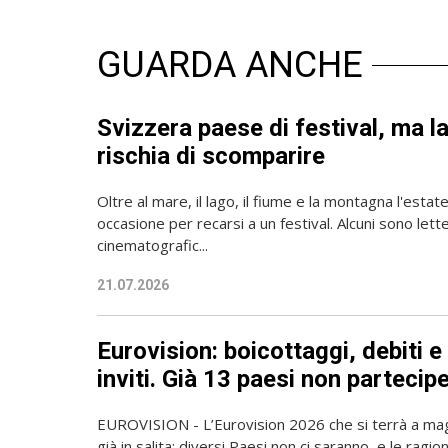
GUARDA ANCHE
Svizzera paese di festival, ma l
rischia di scomparire
Oltre al mare, il lago, il fiume e la montagna l'estat
occasione per recarsi a un festival. Alcuni sono lettera
cinematografic...
21.07.2026
Eurovision: boicottaggi, debiti 
inviti. Già 13 paesi non parteci
EUROVISION - L’Eurovision 2026 che si terrà a mag
già in salita: diversi Paesi non ci saranno, e le ragi