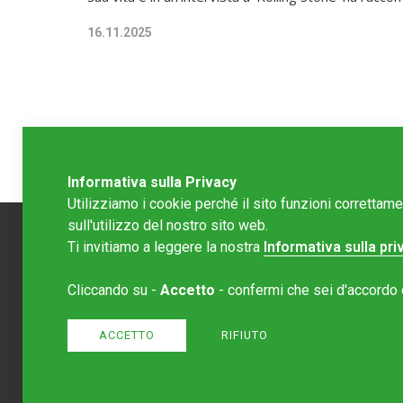
16.11.2025
Informativa sulla Privacy
Utilizziamo i cookie perché il sito funzioni correttam
sull'utilizzo del nostro sito web.
Ti invitiamo a leggere la nostra
Informativa sulla pri
Redazion
Cliccando su -
Accetto
- confermi che sei d'accordo co
Editore 
redazione
Normativa
ACCETTO
RIFIUTO
Sito crea