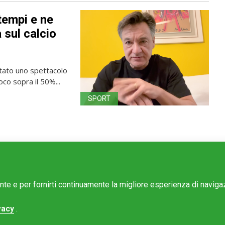
tempi e ne
 sul calcio
ntato uno spettacolo
oco sopra il 50%...
SPORT
ente e per fornirti continuamente la migliore esperienza di navig
vacy
.