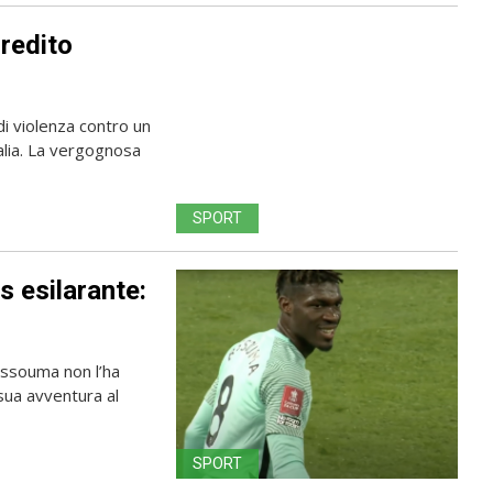
gredito
i violenza contro un
Italia. La vergognosa
SPORT
s esilarante:
ssouma non l’ha
 sua avventura al
SPORT