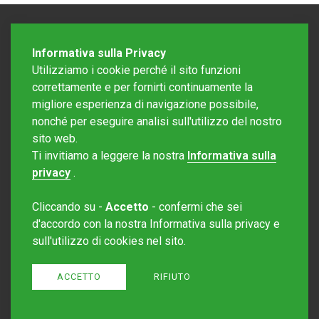
Informativa sulla Privacy
Utilizziamo i cookie perché il sito funzioni
correttamente e per fornirti continuamente la
migliore esperienza di navigazione possibile,
nonché per eseguire analisi sull'utilizzo del nostro
sito web.
Redazione Mattinonline
Ti invitiamo a leggere la nostra
Informativa sulla
Editore Rotostampa SA
redazione@mattinonline.ch
privacy
.
Normativa Privacy (GDPR)
Cliccando su -
Accetto
- confermi che sei
Sito creato da
Redesign
d'accordo con la nostra Informativa sulla privacy e
sull'utilizzo di cookies nel sito.
ACCETTO
RIFIUTO