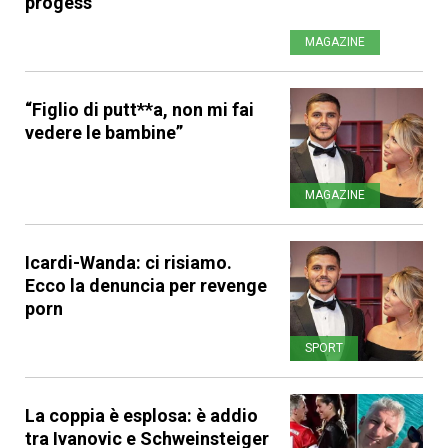
progess”
MAGAZINE
“Figlio di putt**a, non mi fai
vedere le bambine”
MAGAZINE
Icardi-Wanda: ci risiamo.
Ecco la denuncia per revenge
porn
SPORT
La coppia è esplosa: è addio
tra Ivanovic e Schweinsteiger