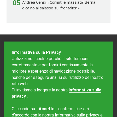
05
Andrea Censi: «Cornuti e mazziati? Berna
dica no al salasso sui frontalieri»
Informativa sulla Privacy
Utilizziamo i cookie perché il sito funzioni
correttamente e per fornirti continuamente la
migliore esperienza di navigazione possibile,
nonché per eseguire analisi sull'utilizzo del nostro
sito web.
Redazione Mattinonline
Ti invitiamo a leggere la nostra
Informativa sulla
Editore Rotostampa SA
redazione@mattinonline.ch
privacy
.
Normativa Privacy (GDPR)
Cliccando su -
Accetto
- confermi che sei
Sito creato da
Redesign
d'accordo con la nostra Informativa sulla privacy e