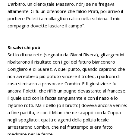
L’arbitro, un cileno(tale Massaro, ndr) se ne fregava
altamente. Ci fu un difensore che falciò Prati, poi arrivò il
portiere Poletti a mollargli un calcio nella schiena. Il mio
compagno dovette lasciare il campo”.
Si salvi chi può
Sotto di una rete (segnata da Gianni Rivera), gli argentini
ribaltarono il risultato con i gol del futuro bianconero
Conigliaro e di Suarez. A quel punto, quando capirono che
non avrebbero più potuto vincere il trofeo, i padroni di
casa si misero a provocare Combin. E Il giustiziere fu
ancora Poletti, che rifilò un pugno devastante al francese,
il quale uscì con la faccia sanguinante e con il naso e lo
zigomo rotti. Ma il bello (o il brutto) doveva ancora venire:
a fine partita, e con il Milan che ne scappò con la Coppa
negli spogliatoi, quattro agenti della polizia locale
arrestarono Combin, che nel frattempo si era fatto
medicare per le ferite.