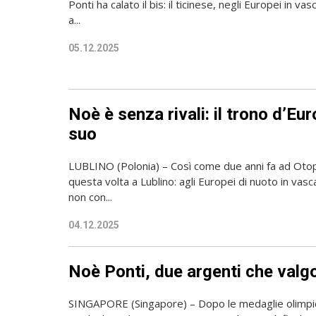
Ponti ha calato il bis: il ticinese, negli Europei in v
a...
05.12.2025
Noè è senza rivali: il trono d’Eu
suo
LUBLINO (Polonia) – Così come due anni fa ad Otop
questa volta a Lublino: agli Europei di nuoto in vas
non con...
04.12.2025
Noè Ponti, due argenti che valg
SINGAPORE (Singapore) – Dopo le medaglie olimpi