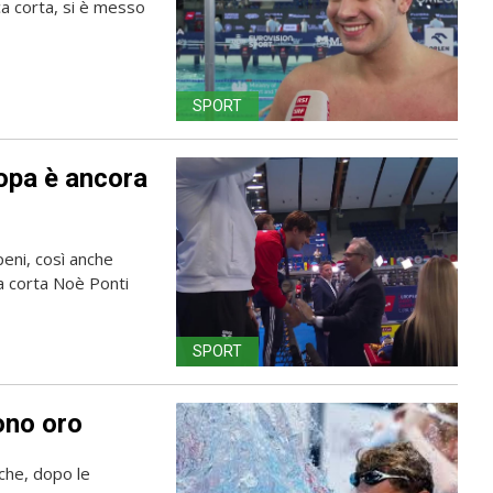
asca corta, si è messo
SPORT
ropa è ancora
eni, così anche
ca corta Noè Ponti
SPORT
ono oro
che, dopo le