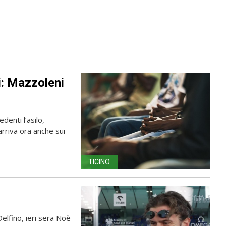
ti: Mazzoleni
edenti l’asilo,
arriva ora anche sui
TICINO
lfino, ieri sera Noè