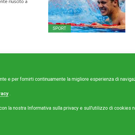
nte riuscito a
SPORT
ente e per fornirti continuamente la migliore esperienza di navig
vacy
.
e Mattinonline
n la nostra Informativa sulla privacy e sull'utilizzo di cookies ne
Rotostampa SA
@mattinonline.ch
 Privacy (GDPR)