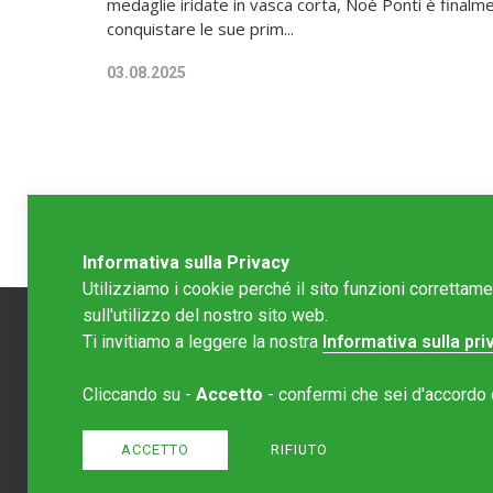
medaglie iridate in vasca corta, Noè Ponti è finalme
conquistare le sue prim...
03.08.2025
Informativa sulla Privacy
Utilizziamo i cookie perché il sito funzioni correttam
sull'utilizzo del nostro sito web.
Ti invitiamo a leggere la nostra
Informativa sulla pri
Redazion
Cliccando su -
Accetto
- confermi che sei d'accordo co
Editore 
redazione
Normativa
ACCETTO
RIFIUTO