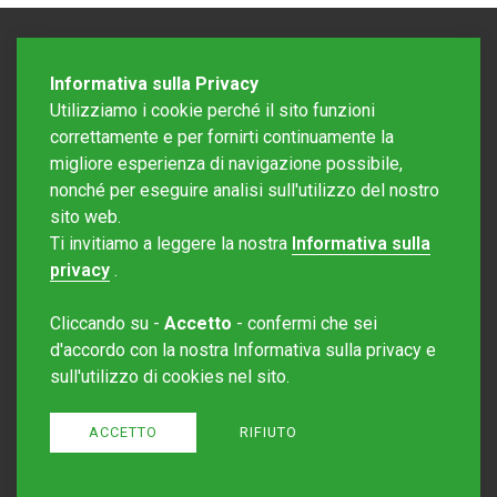
Informativa sulla Privacy
Utilizziamo i cookie perché il sito funzioni
correttamente e per fornirti continuamente la
migliore esperienza di navigazione possibile,
nonché per eseguire analisi sull'utilizzo del nostro
sito web.
Redazione Mattinonline
Ti invitiamo a leggere la nostra
Informativa sulla
Editore Rotostampa SA
redazione@mattinonline.ch
privacy
.
Normativa Privacy (GDPR)
Cliccando su -
Accetto
- confermi che sei
Sito creato da
Redesign
d'accordo con la nostra Informativa sulla privacy e
sull'utilizzo di cookies nel sito.
ACCETTO
RIFIUTO