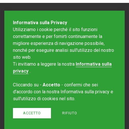
Informativa sulla Privacy
Utilizziamo i cookie perché il sito funzioni
correttamente e per fornirti continuamente la
migliore esperienza di navigazione possibile,
nonché per eseguire analisi sull'utilizzo del nostro
sito web.
Redazione Mattinonline
Ti invitiamo a leggere la nostra
Informativa sulla
Editore Rotostampa SA
redazione@mattinonline.ch
privacy
.
Normativa Privacy (GDPR)
Cliccando su -
Accetto
- confermi che sei
Sito creato da
Redesign
d'accordo con la nostra Informativa sulla privacy e
sull'utilizzo di cookies nel sito.
ACCETTO
RIFIUTO