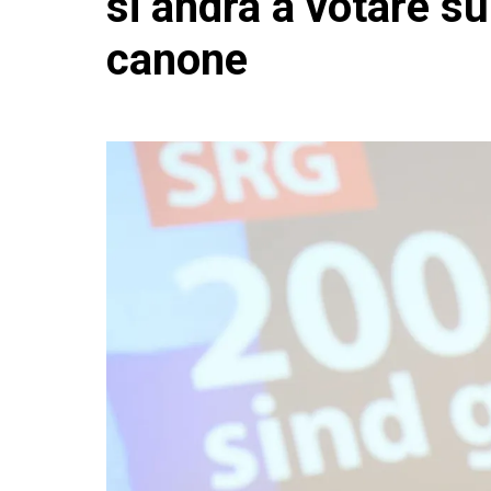
si andrà a votare su
canone