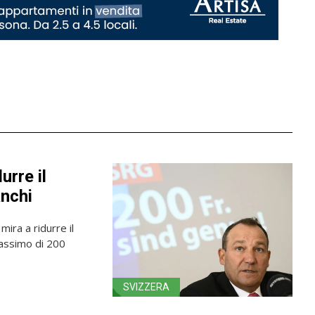
urre il
anchi
mira a ridurre il
massimo di 200
SVIZZERA