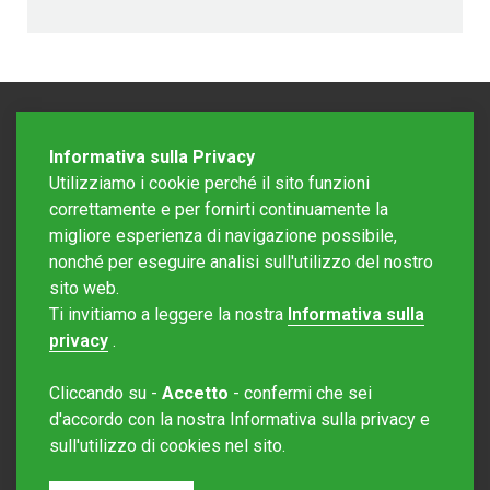
Informativa sulla Privacy
Utilizziamo i cookie perché il sito funzioni
correttamente e per fornirti continuamente la
migliore esperienza di navigazione possibile,
nonché per eseguire analisi sull'utilizzo del nostro
sito web.
Redazione Mattinonline
Ti invitiamo a leggere la nostra
Informativa sulla
Editore Rotostampa SA
redazione@mattinonline.ch
privacy
.
Normativa Privacy (GDPR)
Cliccando su -
Accetto
- confermi che sei
Sito creato da
Redesign
d'accordo con la nostra Informativa sulla privacy e
sull'utilizzo di cookies nel sito.