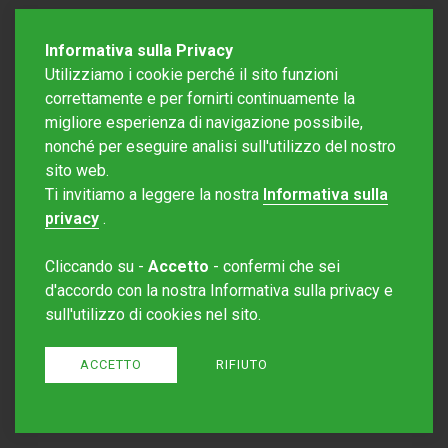
Informativa sulla Privacy
Utilizziamo i cookie perché il sito funzioni
correttamente e per fornirti continuamente la
migliore esperienza di navigazione possibile,
nonché per eseguire analisi sull'utilizzo del nostro
sito web.
Redazione Mattinonline
Ti invitiamo a leggere la nostra
Informativa sulla
Editore Rotostampa SA
redazione@mattinonline.ch
privacy
.
Normativa Privacy (GDPR)
Cliccando su -
Accetto
- confermi che sei
Sito creato da
Redesign
d'accordo con la nostra Informativa sulla privacy e
sull'utilizzo di cookies nel sito.
ACCETTO
RIFIUTO