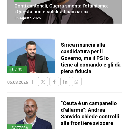
Conti cantonali, Guerra smonta l’ottimismo:
«Questa non è solidità finanziaria».
06 Agosto 2026
Sirica rinuncia alla
candidatura per il
Governo, ma il PS lo
tiene al comando e gli dà
TICINO
piena fiducia
06.08.2026
“Ceuta è un campanello
d’allarme”: Andrea
Sanvido chiede controlli
alle frontiere svizzere
SVIZZERA