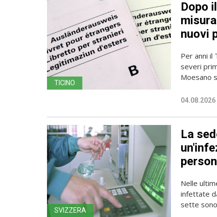
Dopo i
misura 
nuovi 
Per anni il
severi pri
Moesano se
TICINO
04.08.2026
La sede
un'infe
person
Nelle ulti
infettate d
sette sono 
SVIZZERA