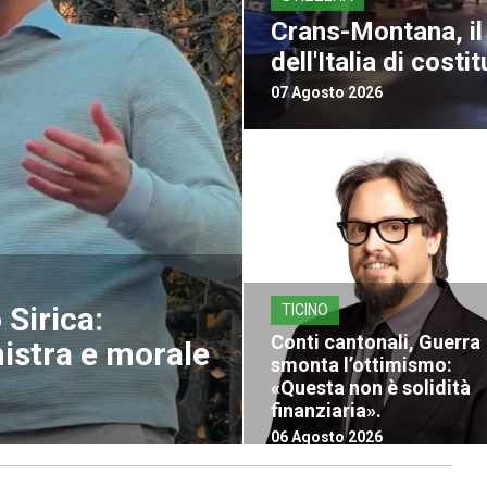
Crans-Montana, il 
dell'Italia di costit
07 Agosto 2026
Sirica:
TICINO
Conti cantonali, Guerra
nistra e morale
smonta l’ottimismo:
«Questa non è solidità
finanziaria».
06 Agosto 2026