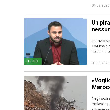
04.08.2026
Un pira
nessun
Fabrizio Si
104 km/h do
non una sem
TICINO
03.08.2026
«Vogli
Marocc
Negli scors
exclave spa
attraversato