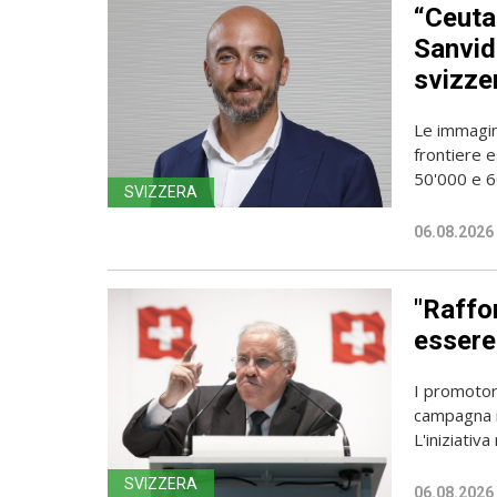
“Ceuta
Sanvido
svizze
Le immagin
frontiere e
50'000 e 60
SVIZZERA
06.08.2026
"Raffor
essere 
I promotori
campagna i
L'iniziativa 
SVIZZERA
06.08.2026