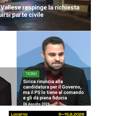
Vallese respinge la richiesta
uirsi parte civile
TICINO
Sirica rinuncia alla
candidatura per il Governo,
ma il PS lo tiene al comando
e gli dà piena fiducia
06 Agosto 2026