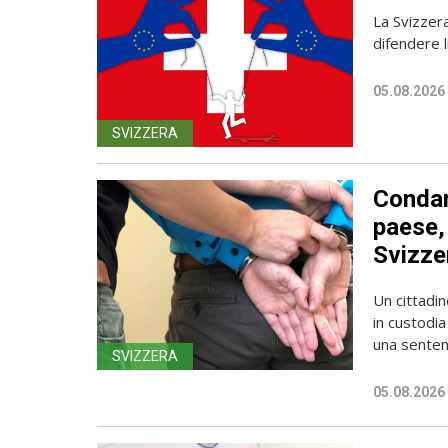
La Svizzer
difendere l
05.08.2026
SVIZZERA
Condan
paese, 
Svizze
Un cittadin
in custodia
una sentenz
SVIZZERA
05.08.2026