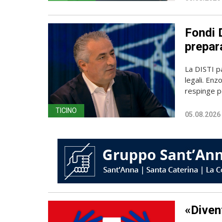
Fondi D
prepara
La DISTI pa
legali. Enz
respinge p
TICINO
05.08.2026
«Diven