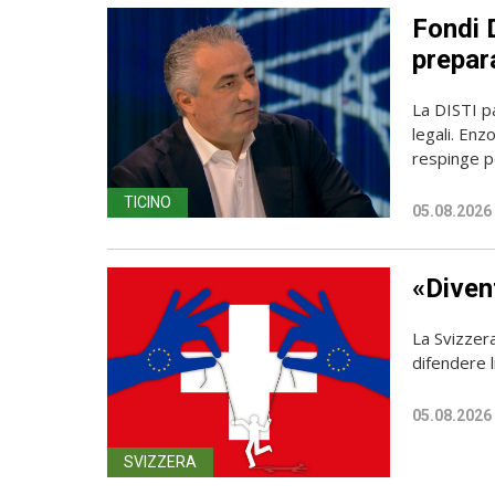
Fondi D
prepara
La DISTI pa
legali. Enz
respinge p
TICINO
05.08.2026
«Diven
La Svizzer
difendere l
05.08.2026
SVIZZERA