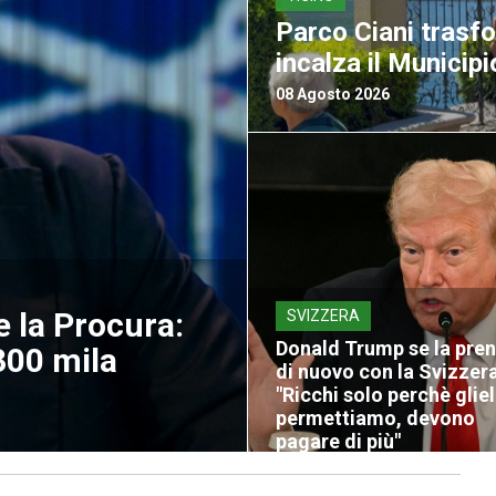
Parco Ciani trasf
incalza il Municipi
08 Agosto 2026
e la Procura:
SVIZZERA
Donald Trump se la pre
00 mila
di nuovo con la Svizzera
"Ricchi solo perchè glie
permettiamo, devono
pagare di più"
08 Agosto 2026