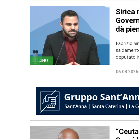
Sirica 
Governo
dà pien
Fabrizio Sir
saldamente
deputato in
TICINO
06.08.2026
“Ceuta