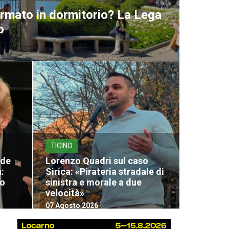
ormato in dormitorio? La Lega
o
TICINO
nde
Lorenzo Quadri sul caso
:
Sirica: «Pirateria stradale di
lo
sinistra e morale a due
velocità»
07 Agosto 2026