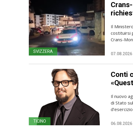
Crans-
richies
Il Ministero
costituirsi
Crans-Mont
SVIZZERA
07.08.2026
Conti 
«Questa
Il nuovo ag
di Stato su
d’esercizio 
TICINO
06.08.2026