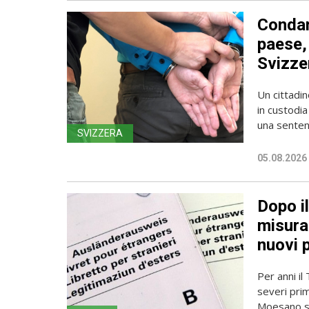
Condan
paese, 
Svizze
Un cittadin
in custodia
una sentenz
SVIZZERA
05.08.2026
Dopo i
misura 
nuovi 
Per anni il
severi pri
Moesano se