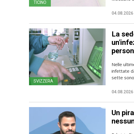
TICINO
04.08.2026
La sede
un'infe
person
Nelle ulti
infettate d
sette sono 
SVIZZERA
04.08.2026
Un pira
nessun