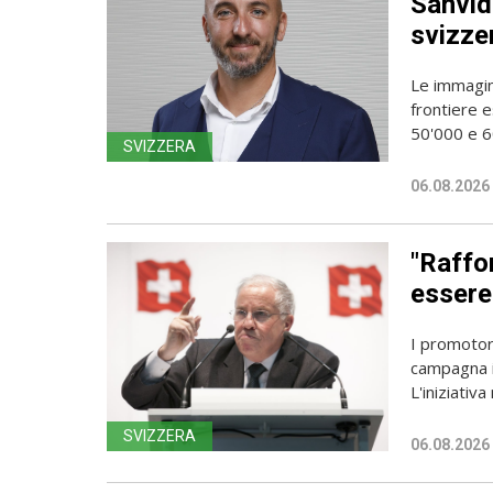
Sanvido
svizze
Le immagin
frontiere e
50'000 e 60
SVIZZERA
06.08.2026
"Raffor
essere 
I promotori
campagna i
L'iniziativa 
SVIZZERA
06.08.2026