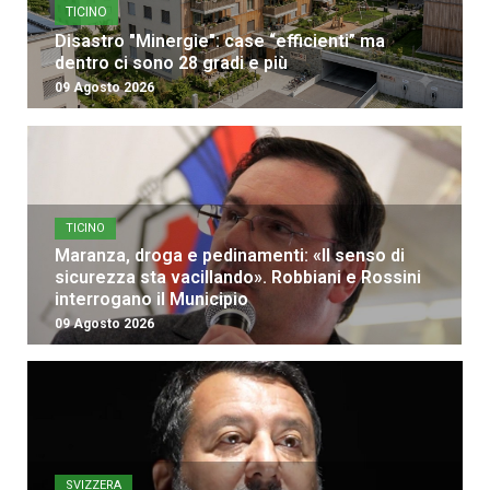
TICINO
Disastro "Minergie": case “efficienti” ma
dentro ci sono 28 gradi e più
09 Agosto 2026
TICINO
Maranza, droga e pedinamenti: «Il senso di
sicurezza sta vacillando». Robbiani e Rossini
interrogano il Municipio
09 Agosto 2026
SVIZZERA