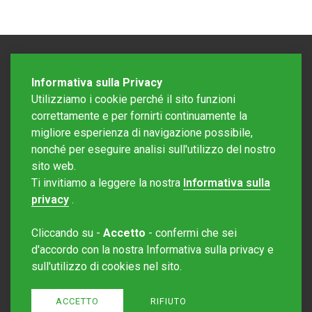
Informativa sulla Privacy
Utilizziamo i cookie perché il sito funzioni
correttamente e per fornirti continuamente la
migliore esperienza di navigazione possibile,
nonché per eseguire analisi sull'utilizzo del nostro
sito web.
Redazione Mattinonline
Ti invitiamo a leggere la nostra
Informativa sulla
Editore Rotostampa SA
redazione@mattinonline.ch
privacy
.
Normativa Privacy (GDPR)
Cliccando su -
Accetto
- confermi che sei
Sito creato da
Redesign
d'accordo con la nostra Informativa sulla privacy e
sull'utilizzo di cookies nel sito.
ACCETTO
RIFIUTO