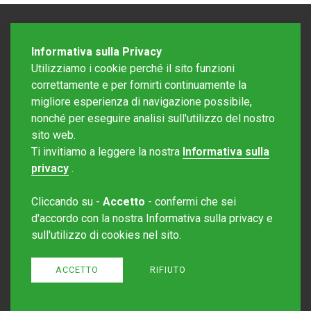
Informativa sulla Privacy
Utilizziamo i cookie perché il sito funzioni
correttamente e per fornirti continuamente la
migliore esperienza di navigazione possibile,
nonché per eseguire analisi sull'utilizzo del nostro
sito web.
Redazione Mattinonline
Ti invitiamo a leggere la nostra
Informativa sulla
Editore Rotostampa SA
redazione@mattinonline.ch
privacy
.
Normativa Privacy (GDPR)
Cliccando su -
Accetto
- confermi che sei
Sito creato da
Redesign
d'accordo con la nostra Informativa sulla privacy e
sull'utilizzo di cookies nel sito.
ACCETTO
RIFIUTO