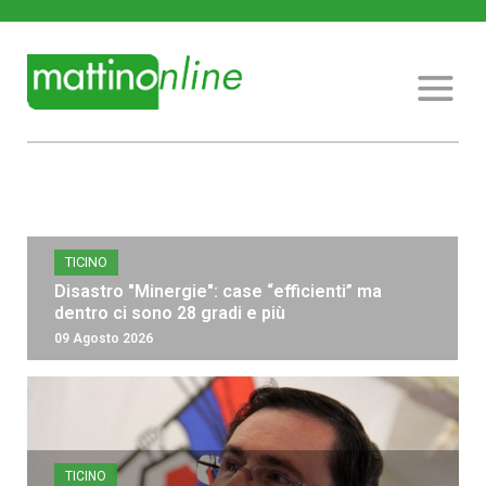
TICINO
Disastro "Minergie": case “efficienti” ma
dentro ci sono 28 gradi e più
09 Agosto 2026
TICINO