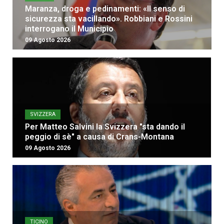
Maranza, droga e pedinamenti: «Il senso di
sicurezza sta vacillando». Robbiani e Rossini
interrogano il Municipio
09 Agosto 2026
SVIZZERA
Per Matteo Salvini la Svizzera "sta dando il
peggio di sè" a causa di Crans-Montana
09 Agosto 2026
TICINO