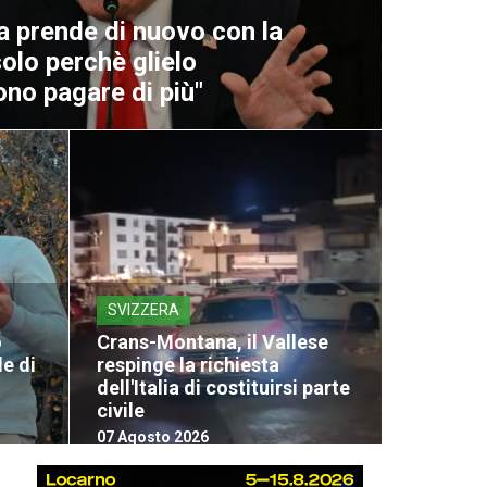
a prende di nuovo con la
solo perchè glielo
no pagare di più"
SVIZZERA
o
Crans-Montana, il Vallese
le di
respinge la richiesta
dell'Italia di costituirsi parte
civile
07 Agosto 2026