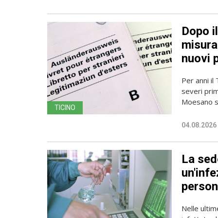
Dopo i
misura 
nuovi 
Per anni il
severi pri
Moesano se
TICINO
04.08.2026
La sede
un'infe
person
Nelle ulti