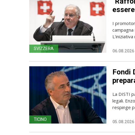
"Raffor
essere 
I promotori
campagna i
L'iniziativa 
SVIZZERA
06.08.2026
Fondi D
prepara
La DISTI pa
legali. Enz
respinge p
TICINO
05.08.2026