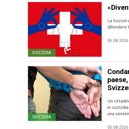
«Diven
La Svizzer
difendere l
05.08.2026
SVIZZERA
Condan
paese, 
Svizze
Un cittadin
in custodia
una sentenz
SVIZZERA
05.08.2026