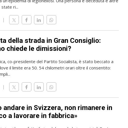
a un'epidemia di legionellosi. Una persona è deceduta e altre
state ri...
ta della strada in Gran Consiglio:
o chiede le dimissioni?
rica, co-presidente del Partito Socialista, è stato beccato a
ve il limite era 50. 54 chilometri orari oltre il consentito:
pli...
o andare in Svizzera, non rimanere in
o a lavorare in fabbrica»