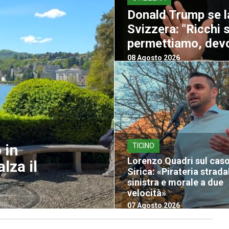
Donald Trump se l
Svizzera: "Ricchi 
permettiamo, devo
08 Agosto 2026
 in
TICINO
Lorenzo Quadri sul cas
lza il
Sirica: «Pirateria strada
sinistra e morale a due
velocità»
07 Agosto 2026