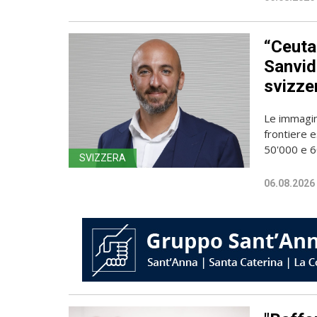
“Ceuta
Sanvido
svizze
Le immagin
frontiere e
50'000 e 60
SVIZZERA
06.08.2026