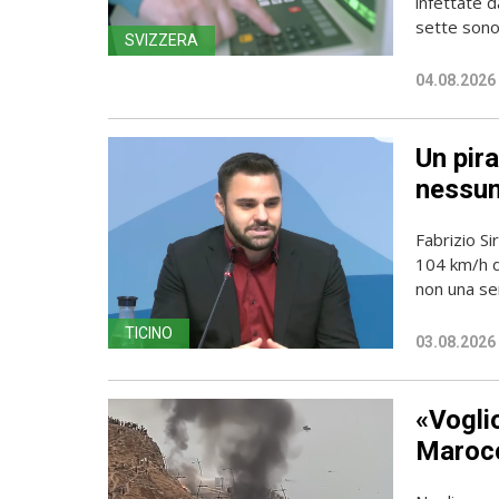
infettate d
sette sono 
SVIZZERA
04.08.2026
Un pira
nessun
Fabrizio Si
104 km/h do
non una sem
TICINO
03.08.2026
«Vogli
Marocc