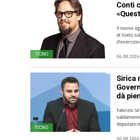
Conti 
«Questa
Il nuovo ag
di Stato su
d’esercizio 
TICINO
06.08.2026
Sirica 
Governo
dà pien
Fabrizio Sir
saldamente
deputato in
TICINO
06.08.2026