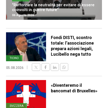
"Rafforzare la neutralità per evitare di essere
coinvolti in guerre future"
06 Agosto 2026
Fondi DISTI, scontro
totale: l’associazione
prepara azioni legali,
Lucibello nega tutto
TICINO
05.08.2026
«Diventeremo il
bancomat di Bruxelles»
SVIZZERA