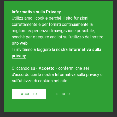
Informativa sulla Privacy
Utilizziamo i cookie perché il sito funzioni
correttamente e per fornirti continuamente la
migliore esperienza di navigazione possibile,
nonché per eseguire analisi sull'utilizzo del nostro
sito web.
Redazione Mattinonline
Ti invitiamo a leggere la nostra
Informativa sulla
Editore Rotostampa SA
redazione@mattinonline.ch
privacy
.
Normativa Privacy (GDPR)
Cliccando su -
Accetto
- confermi che sei
Sito creato da
Redesign
d'accordo con la nostra Informativa sulla privacy e
sull'utilizzo di cookies nel sito.
ACCETTO
RIFIUTO