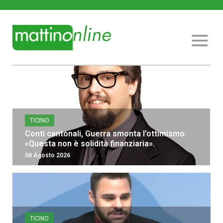
TICINO
Conti cantonali, Guerra smonta l’ottimismo:
«Questa non è solidità finanziaria».
06 Agosto 2026
TICINO