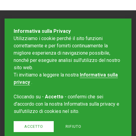
Informativa sulla Privacy
Utilizziamo i cookie perché il sito funzioni
correttamente e per fornirti continuamente la
migliore esperienza di navigazione possibile,
nonché per eseguire analisi sull'utilizzo del nostro
sito web.
Redazione Mattinonline
Ti invitiamo a leggere la nostra
Informativa sulla
Editore Rotostampa SA
redazione@mattinonline.ch
privacy
.
Normativa Privacy (GDPR)
Cliccando su -
Accetto
- confermi che sei
Sito creato da
Redesign
d'accordo con la nostra Informativa sulla privacy e
sull'utilizzo di cookies nel sito.
ACCETTO
RIFIUTO