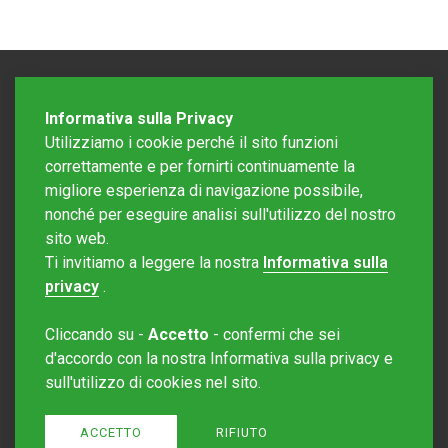
Informativa sulla Privacy
Utilizziamo i cookie perché il sito funzioni
correttamente e per fornirti continuamente la
migliore esperienza di navigazione possibile,
nonché per eseguire analisi sull'utilizzo del nostro
sito web.
Redazione Mattinonline
Ti invitiamo a leggere la nostra
Informativa sulla
Editore Rotostampa SA
redazione@mattinonline.ch
privacy
.
Normativa Privacy (GDPR)
Cliccando su -
Accetto
- confermi che sei
Sito creato da
Redesign
d'accordo con la nostra Informativa sulla privacy e
sull'utilizzo di cookies nel sito.
ACCETTO
RIFIUTO