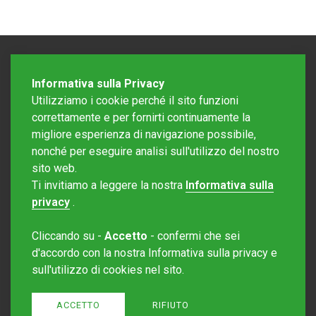
Informativa sulla Privacy
Utilizziamo i cookie perché il sito funzioni
correttamente e per fornirti continuamente la
migliore esperienza di navigazione possibile,
nonché per eseguire analisi sull'utilizzo del nostro
sito web.
Redazione Mattinonline
Ti invitiamo a leggere la nostra
Informativa sulla
Editore Rotostampa SA
redazione@mattinonline.ch
privacy
.
Normativa Privacy (GDPR)
Cliccando su -
Accetto
- confermi che sei
Sito creato da
Redesign
d'accordo con la nostra Informativa sulla privacy e
sull'utilizzo di cookies nel sito.
ACCETTO
RIFIUTO