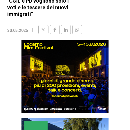
"CGIL e PD vogliono solo i
voti e le tessere dei nuovi
immigrati"
30.05.2025