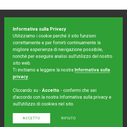
Informativa sulla Privacy
Utilizziamo i cookie perché il sito funzioni
correttamente e per fornirti continuamente la
migliore esperienza di navigazione possibile,
nonché per eseguire analisi sull'utilizzo del nostro
sito web.
Redazione Mattinonline
Ti invitiamo a leggere la nostra
Informativa sulla
Editore Rotostampa SA
redazione@mattinonline.ch
privacy
.
Normativa Privacy (GDPR)
Cliccando su -
Accetto
- confermi che sei
Sito creato da
Redesign
d'accordo con la nostra Informativa sulla privacy e
sull'utilizzo di cookies nel sito.
ACCETTO
RIFIUTO