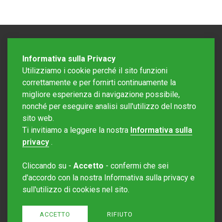
Informativa sulla Privacy
Utilizziamo i cookie perché il sito funzioni
correttamente e per fornirti continuamente la
migliore esperienza di navigazione possibile,
nonché per eseguire analisi sull'utilizzo del nostro
sito web.
Redazione Mattinonline
Ti invitiamo a leggere la nostra
Informativa sulla
Editore Rotostampa SA
redazione@mattinonline.ch
privacy
.
Normativa Privacy (GDPR)
Cliccando su -
Accetto
- confermi che sei
Sito creato da
Redesign
d'accordo con la nostra Informativa sulla privacy e
sull'utilizzo di cookies nel sito.
ACCETTO
RIFIUTO