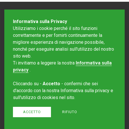
Informativa sulla Privacy
Utilizziamo i cookie perché il sito funzioni
correttamente e per fornirti continuamente la
migliore esperienza di navigazione possibile,
nonché per eseguire analisi sull'utilizzo del nostro
sito web.
Redazione Mattinonline
Ti invitiamo a leggere la nostra
Informativa sulla
Editore Rotostampa SA
redazione@mattinonline.ch
privacy
.
Normativa Privacy (GDPR)
Cliccando su -
Accetto
- confermi che sei
Sito creato da
Redesign
d'accordo con la nostra Informativa sulla privacy e
sull'utilizzo di cookies nel sito.
ACCETTO
RIFIUTO