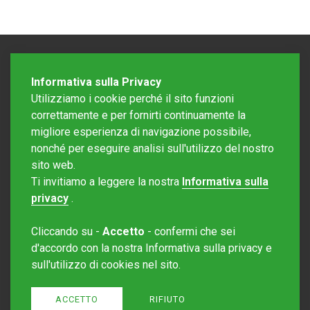
Informativa sulla Privacy
Utilizziamo i cookie perché il sito funzioni
correttamente e per fornirti continuamente la
migliore esperienza di navigazione possibile,
nonché per eseguire analisi sull'utilizzo del nostro
sito web.
Redazione Mattinonline
Ti invitiamo a leggere la nostra
Informativa sulla
Editore Rotostampa SA
redazione@mattinonline.ch
privacy
.
Normativa Privacy (GDPR)
Cliccando su -
Accetto
- confermi che sei
Sito creato da
Redesign
d'accordo con la nostra Informativa sulla privacy e
sull'utilizzo di cookies nel sito.
ACCETTO
RIFIUTO