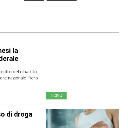
esi la
ederale
centro del dibattito
liere nazionale Piero
TICINO
co di droga