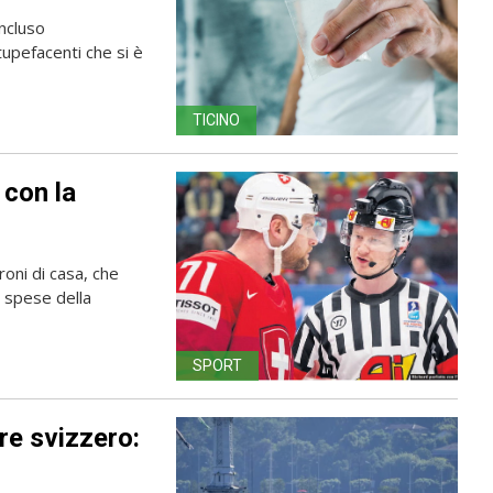
oncluso
tupefacenti che si è
TICINO
 con la
oni di casa, che
a spese della
SPORT
re svizzero: