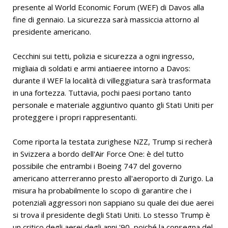
presente al World Economic Forum (WEF) di Davos alla
fine di gennaio. La sicurezza sarà massiccia attorno al
presidente americano.
Cecchini sui tetti, polizia e sicurezza a ogni ingresso,
migliaia di soldati e armi antiaeree intorno a Davos:
durante il WEF la località di villeggiatura sarà trasformata
in una fortezza. Tuttavia, pochi paesi portano tanto
personale e materiale aggiuntivo quanto gli Stati Uniti per
proteggere i propri rappresentanti.
Come riporta la testata zurighese NZZ, Trump si recherà
in Svizzera a bordo dell'Air Force One: è del tutto
possibile che entrambi i Boeing 747 del governo
americano atterreranno presto all'aeroporto di Zurigo. La
misura ha probabilmente lo scopo di garantire che i
potenziali aggressori non sappiano su quale dei due aerei
si trova il presidente degli Stati Uniti. Lo stesso Trump è
un critico degli aerei degli anni '90, poiché la consegna del