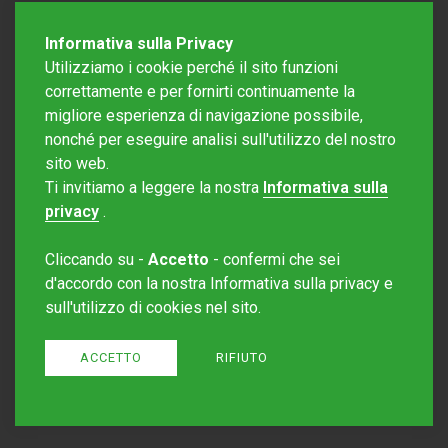
Informativa sulla Privacy
Utilizziamo i cookie perché il sito funzioni
correttamente e per fornirti continuamente la
migliore esperienza di navigazione possibile,
nonché per eseguire analisi sull'utilizzo del nostro
sito web.
Redazione Mattinonline
Ti invitiamo a leggere la nostra
Informativa sulla
Editore Rotostampa SA
redazione@mattinonline.ch
privacy
.
Normativa Privacy (GDPR)
Cliccando su -
Accetto
- confermi che sei
Sito creato da
Redesign
d'accordo con la nostra Informativa sulla privacy e
sull'utilizzo di cookies nel sito.
ACCETTO
RIFIUTO