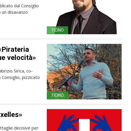
licato dal Consiglio
ma un disavanzo
TICINO
«Pirateria
ue velocità»
rizio Sirica, co-
 Consiglio, pizzicato
TICINO
xelles»
ttaglie decisive per