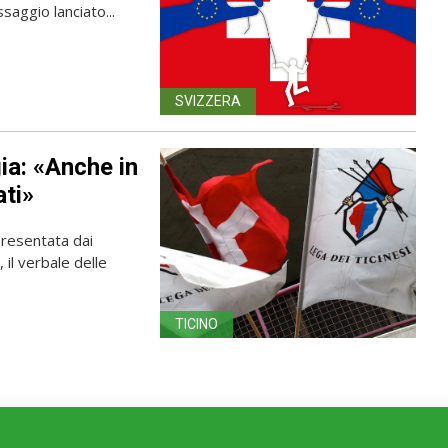
saggio lanciato...
SVIZZERA
ia: «Anche in
ati»
resentata dai
 il verbale delle
TICINO