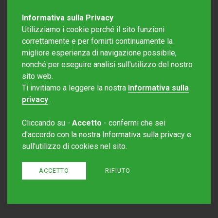
Informativa sulla Privacy
Utilizziamo i cookie perché il sito funzioni
correttamente e per fornirti continuamente la
migliore esperienza di navigazione possibile,
nonché per eseguire analisi sull'utilizzo del nostro
sito web.
Redazione Mattinonline
Ti invitiamo a leggere la nostra
Informativa sulla
Editore Rotostampa SA
redazione@mattinonline.ch
privacy
.
Normativa Privacy (GDPR)
Cliccando su -
Accetto
- confermi che sei
Sito creato da
Redesign
d'accordo con la nostra Informativa sulla privacy e
sull'utilizzo di cookies nel sito.
ACCETTO
RIFIUTO