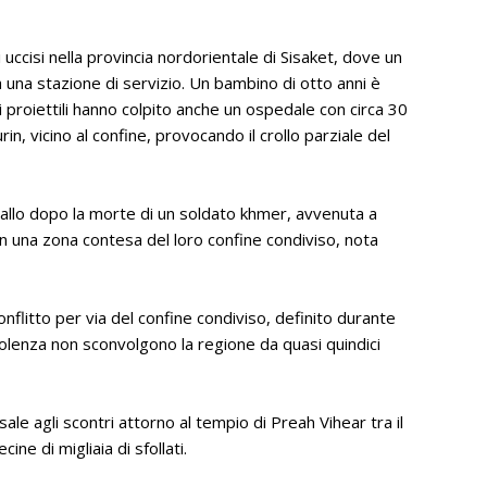
i uccisi nella provincia nordorientale di Sisaket, dove un
a una stazione di servizio. Un bambino di otto anni è
 i proiettili hanno colpito anche un ospedale con circa 30
in, vicino al confine, provocando il crollo parziale del
allo dopo la morte di un soldato khmer, avvenuta a
n una zona contesa del loro confine condiviso, nota
nflitto per via del confine condiviso, definito durante
violenza non sconvolgono la regione da quasi quindici
ale agli scontri attorno al tempio di Preah Vihear tra il
e di migliaia di sfollati.