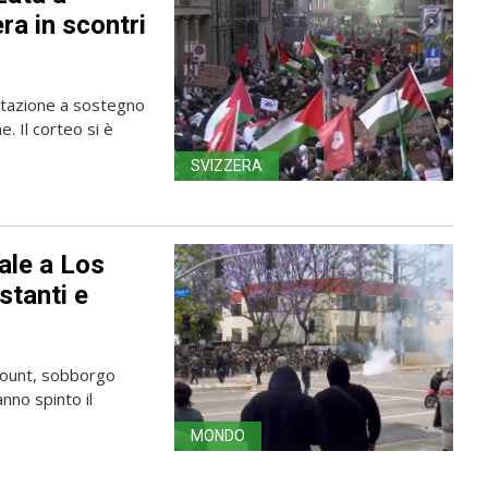
ra in scontri
stazione a sostegno
. Il corteo si è
SVIZZERA
ale a Los
stanti e
amount, sobborgo
anno spinto il
MONDO