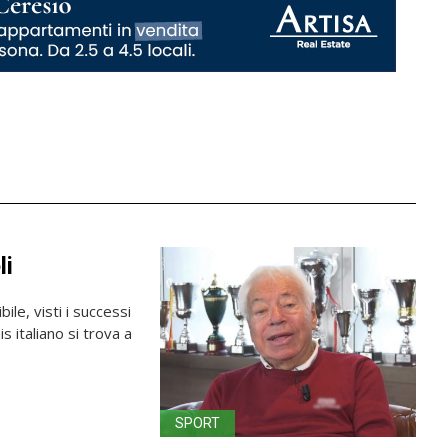
li
le, visti i successi
is italiano si trova a
SPORT