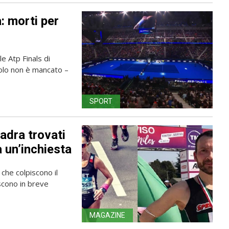
a: morti per
e Atp Finals di
acolo non è mancato –
SPORT
adra trovati
a un’inchiesta
che colpiscono il
scono in breve
MAGAZINE