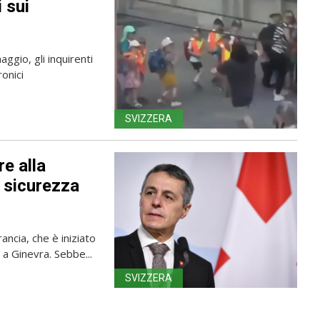
 sui
ggio, gli inquirenti
onici
SVIZZERA
e alla
i sicurezza
rancia, che è iniziato
 a Ginevra. Sebbe...
SVIZZERA