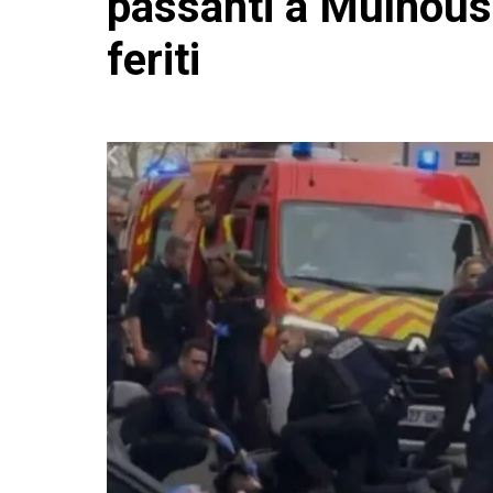
passanti a Mulhous
feriti