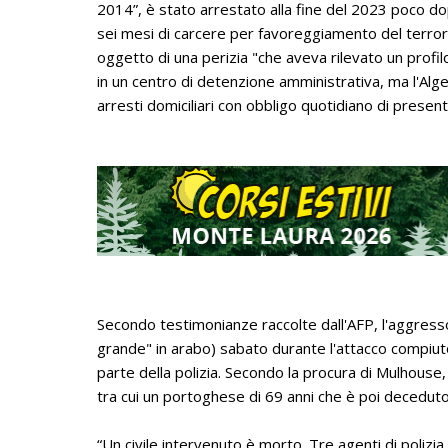
2014”, è stato arrestato alla fine del 2023 poco do
sei mesi di carcere per favoreggiamento del terror
oggetto di una perizia "che aveva rilevato un profil
in un centro di detenzione amministrativa, ma l'Alger
arresti domiciliari con obbligo quotidiano di present
Secondo testimonianze raccolte dall'AFP, l'aggressor
grande" in arabo) sabato durante l'attacco compiuto
parte della polizia. Secondo la procura di Mulhouse,
tra cui un portoghese di 69 anni che è poi deceduto
“Un civile intervenuto è morto. Tre agenti di polizia