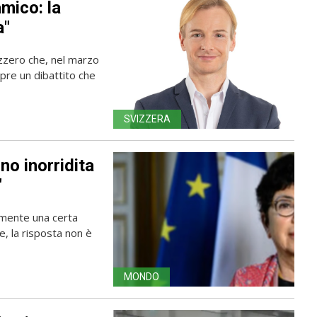
mico: la
a"
izzero che, nel marzo
apre un dibattito che
SVIZZERA
no inorridita
"
amente una certa
e, la risposta non è
MONDO