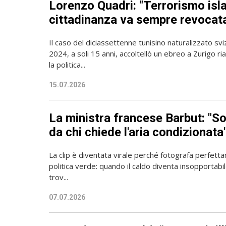
Lorenzo Quadri: "Terrorismo isla
cittadinanza va sempre revocat
Il caso del diciassettenne tunisino naturalizzato sv
2024, a soli 15 anni, accoltellò un ebreo a Zurigo ri
la politica...
15.07.2026
La ministra francese Barbut: "So
da chi chiede l'aria condizionata
La clip è diventata virale perché fotografa perfett
politica verde: quando il caldo diventa insopportabil
trov...
07.07.2026