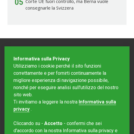
05
Corte UE fuori controllo, ma Berna vuole
consegnarle la Svizzera
Informativa sulla Privacy
Utilizziamo i cookie perché il sito funzioni
correttamente e per fornirti continuamente la
migliore esperienza di navigazione possibile,
nonché per eseguire analisi sull'utilizzo del nostro
sito web.
Redazione Mattinonline
Ti invitiamo a leggere la nostra
Informativa sulla
Editore Rotostampa SA
redazione@mattinonline.ch
privacy
.
Normativa Privacy (GDPR)
Cliccando su -
Accetto
- confermi che sei
Sito creato da
Redesign
d'accordo con la nostra Informativa sulla privacy e