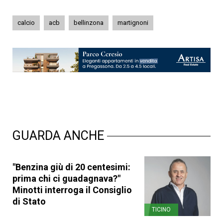
calcio
acb
bellinzona
martignoni
GUARDA ANCHE
"Benzina giù di 20 centesimi:
prima chi ci guadagnava?"
Minotti interroga il Consiglio
di Stato
TICINO