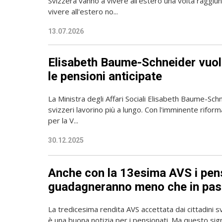
Svizzera vanno a vivere all'estero una volta raggiu
vivere all'estero no...
13.07.2026
Elisabeth Baume-Schneider vuol
le pensioni anticipate
La Ministra degli Affari Sociali Elisabeth Baume-Sch
svizzeri lavorino più a lungo. Con l'imminente riform
per la V...
30.12.2025
Anche con la 13esima AVS i pen
guadagneranno meno che in pas
La tredicesima rendita AVS accettata dai cittadini s
è una buona notizia per i pensionati. Ma questo sig