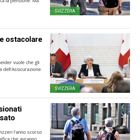
nta la pensione. Ma
SVIZZERA
e ostacolare
neider vuole che gli
a dell'Assicurazione
SVIZZERA
sionati
sato
vizzeri l'anno scorso
nifica che avranno