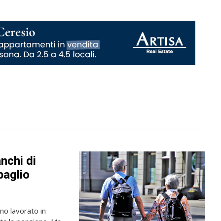
anchi di
baglio
nno lavorato in