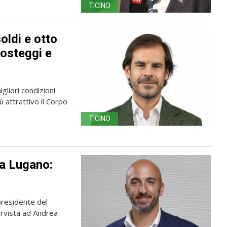
TICINO
oldi e otto
posteggi e
gliori condizioni
 attrattivo il Corpo
TICINO
 a Lugano:
presidente del
ervista ad Andrea