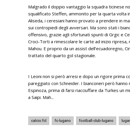
Malgrado il doppio vantaggio la squadra ticinese non
squalificato Steffen, ammonito per la quarta volta 
Aliseda, i ceresiani hanno provato a prendere in ma
sui contropiedi degli avversari. Ma sono stati i bian
offensivo, grazie agli sfortunati spunti di Grgic e C
Croci-Torti a rimescolare le carte ad inizio ripre
Mahou. E proprio da un assist dell’ecuadoregno, Cimi
trattato del quarto gol stagionale.
I Leoni non si però arresi e dopo un rigore prima c
pareggiato con Schneider. I bianconeri però hanno ri
Espinoza, prima di farsi riacciuffare da Turkes un m
a Saipi. Mah...
calcio:fcl
fc-lugano
football-club-lugano
luga