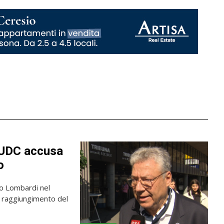
l’UDC accusa
o
po Lombardi nel
l raggiungimento del