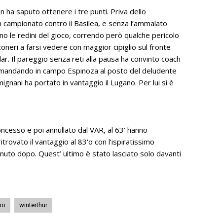
 ha saputo ottenere i tre punti. Priva dello
in campionato contro il Basilea, e senza l’ammalato
no le redini del gioco, correndo però qualche pericolo
coneri a farsi vedere con maggior cipiglio sul fronte
elar. Il pareggio senza reti alla pausa ha convinto coach
sa, mandando in campo Espinoza al posto del deludente
gnani ha portato in vantaggio il Lugano. Per lui si è
oncesso e poi annullato dal VAR, al 63’ hanno
trovato il vantaggio al 83'o con l’ispiratissimo
inuto dopo. Quest’ ultimo è stato lasciato solo davanti
no
winterthur