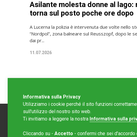
Asilante molesta donne al lago: r
torna sul posto poche ore dopo
A Lucerna la polizia è intervenuta due volte nello 
“Nordpol”, zona balneare sul Reusszopf, dopo le se
dai pr...
11.07.2026
Informativa sulla Privacy
Utilizziamo i cookie perché il sito funzioni correttam
sull'utilizzo del nostro sito web.
Ti invitiamo a leggere la nostra
Informativa sulla pri
Redazion
Cliccando su -
Accetto
- confermi che sei d'accordo co