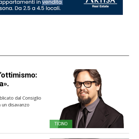
’ottimismo:
a».
licato dal Consiglio
ma un disavanzo
TICINO