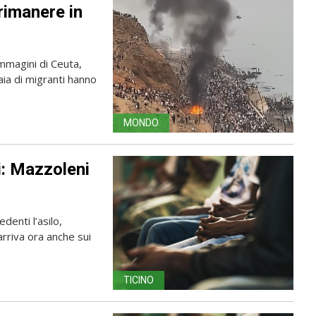
rimanere in
immagini di Ceuta,
aia di migranti hanno
MONDO
ti: Mazzoleni
edenti l’asilo,
arriva ora anche sui
TICINO