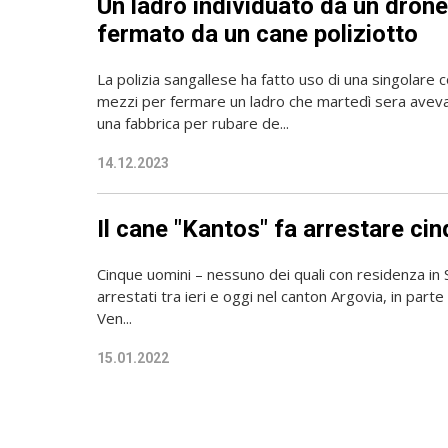
Un ladro individuato da un drone
fermato da un cane poliziotto
La polizia sangallese ha fatto uso di una singolare 
mezzi per fermare un ladro che martedì sera aveva 
una fabbrica per rubare de...
14.12.2023
Il cane "Kantos" fa arrestare cin
Cinque uomini – nessuno dei quali con residenza in 
arrestati tra ieri e oggi nel canton Argovia, in part
Ven...
15.01.2022