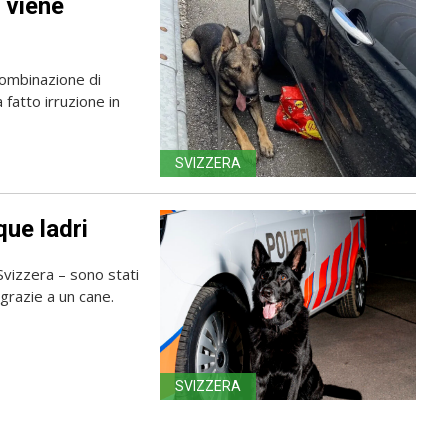
 viene
combinazione di
fatto irruzione in
SVIZZERA
que ladri
Svizzera – sono stati
e grazie a un cane.
SVIZZERA