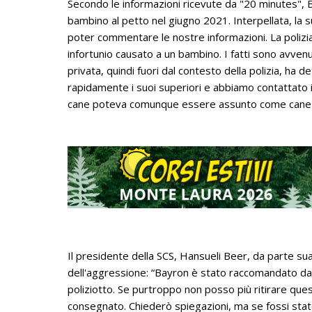
Secondo le informazioni ricevute da "20 minutes",
bambino al petto nel giugno 2021. Interpellata, la 
poter commentare le nostre informazioni. La polizia,
infortunio causato a un bambino. I fatti sono avvenu
privata, quindi fuori dal contesto della polizia, ha 
rapidamente i suoi superiori e abbiamo contattato il 
cane poteva comunque essere assunto come cane p
Il presidente della SCS, Hansueli Beer, da parte s
dell'aggressione: “Bayron è stato raccomandato dal
poliziotto. Se purtroppo non posso più ritirare qu
consegnato. Chiederò spiegazioni, ma se fossi stato